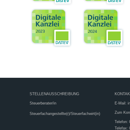
STELLENAUSSCHREIBUNG
KONTAK
Steuerberater/in
E-Mail: 
Zum Kont
Steuerfachangestellte(r)/Steuerfachwirt(in)
Telefon: 
Telefax: