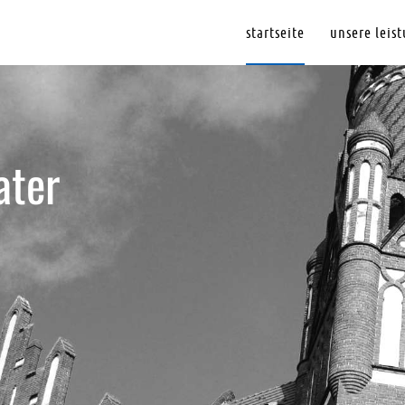
startseite
unsere leis
NG
a
t
e
r