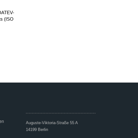
 DATEV-
ts (ISO
en
Auguste-Viktoria-Straße 55 A
14199 Berlin